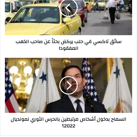
حلب
يركض
بحثاً
عن
صاحب
الذهب
سائق تاكسي في حلب يركض بحثاً عن صاحب الذهب
المفقود!
المفقود!
السماح
بدخول
أشخاص
مرتبطين
بالحرس
الثوري
لمونديال
2022؟
السماح بدخول أشخاص مرتبطين بالحرس الثوري لمونديال
2022؟