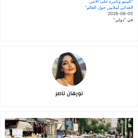
“النينيو وتأثيره على الأمن
الغذائي لملايين حول العالم”
2026-08-05
في "دولي"
نورهان ناصر
سائق
تاكسي
في