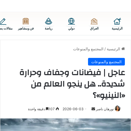
الرئيسية
العراق
دولي
رياضة
فن ومشاهير
مقالات بص
الرئيسية
/
المجتمع والمنوعات
المجتمع والمنوعات
عاجل | فيضانات وجفاف وحرارة
شديدة.. هل ينجو العالم من
«النينيو»؟
أرسل
نورهان ناصر
2026-06-03
107
دقيقة واحدة
بريدا
إلكترونيا