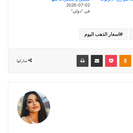
2026-07-02
في "دولي"
اسعار الذهب اليوم
Odnoklassniki
‫Pocket
مشاركة عبر البريد
طباعة
شاركها