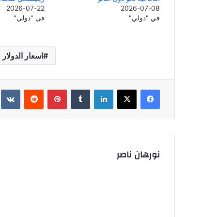
2026-07-22
2026-07-08
في "دولي"
في "دولي"
اسعار الدولار
فيسبوك
‫X
لينكدإن
بينتيريست
نورهان ناصر