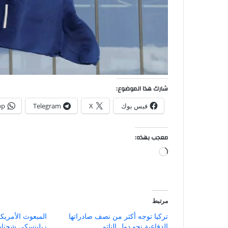
شارك هذا الموضوع:
فيس بوك
X
Telegram
pp
معجب بهذه:
جاري
التحميل…
مرتبط
تركيا توجه أكثر من نصف صادراتها
المبعوث الأمريكي
الدفاعية نحو دول الناتو
زيلينسكي شحنات