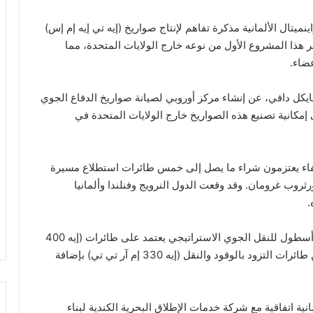
ميتال الألمانية مذكرة تفاهم لإنتاج صواريخ (إيه تي إيه إم إس)
ر هذا المشروع الأول من نوعه خارج الولايات المتحدة، مما
عضاء.
ايكل دافي، عن إنشاء مركز أوروبي لصيانة صواريخ الدفاع الجوي
أشار إلى إمكانية تصنيع هذه الصواريخ خارج الولايات المتحدة في
الحلفاء يعتزمون شراء ما يصل إلى خمس طائرات استطلاع مسيرة
ها شركة نورثروب غرومان. وقد وقعت الدول النرويج وفنلندا وألمانيا
.
بالإضافة إلى ذلك، كشف روته عن خطط الناتو لإطلاق أسطول للنقل الجوي الاستراتيجي يعتمد على طائرات (إيه 400
إم) التي تنتجها إيرباص، مع توسيع الأسطول الحالي من طائرات التزود بالوقود والنقل (إيه 330 إم آر تي تي) بإضافة
 اتفاقية مع شركة خدمات الإطلاق البحرية الكندية لبناء