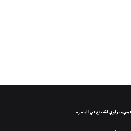
قمي
بصراوي AI
صنع في البصرة