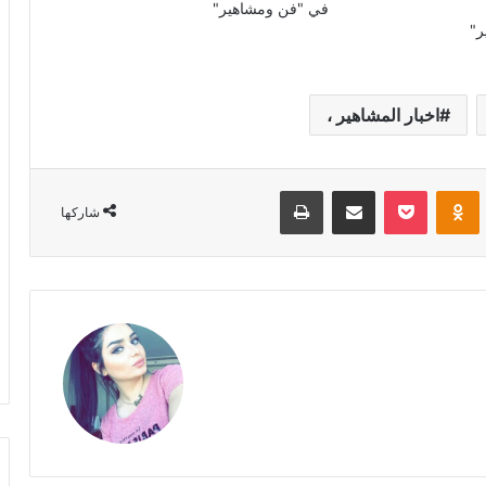
في "فن ومشاهير"
ر"
اخبار المشاهير ،
Odnoklassniki
‫Pocket
مشاركة عبر البريد
طباعة
شاركها