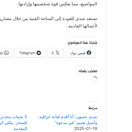
المواضيع، مما يعكس قوة شخصيتها وإرادتها.
تستعد شذى للعودة إلى الساحة الفنية من خلال مشاريع
لأعمالها القادمة.
شارك هذا الموضوع:
فيس بوك
X
Telegram
pp
معجب بهذه:
جاري
التحميل…
مرتبط
شذى حسون: أنا أقدم فنانة عراقية..
5 نجمات يتحدث
وأصيل هميم “غير مدعوة”
للسحر: نيللي كر
2025-01-19
المقدمة