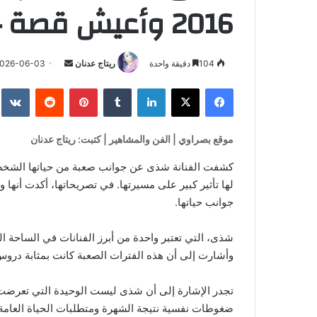
2016 وأعيش قصة حب حالياً”
أرسل
104
دقيقة واحدة
ريتاج عدنان
026-06-03
بريدا
فيسبوك
‫X
لينكدإن
بينتيريست
إلكترونيا
موقع بصراوي | الفن والمشاهير | كتبت: ريتاج عدنان
كشفت الفنانة شذى عن جوانب صعبة من حياتها الشخصية
لها تأثير كبير على مسيرتها. في تصريحاتها، أكدت أنها 
جوانب حياتها.
شذى، التي تعتبر واحدة من أبرز الفنانات في الساحة ال
وأشارت إلى أن هذه الفترات الصعبة كانت بمثابة دروس 
تجدر الإشارة إلى أن شذى ليست الوحيدة التي تعرضت ل
ضغوطات نفسية نتيجة الشهرة ومتطلبات الحياة العام