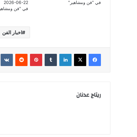
في "فن ومشاهير"
2026-06-22
في "فن ومشاهي
اخبار الفن
فيسبوك
‫X
لينكدإن
بينتيريست
ريتاج عدنان