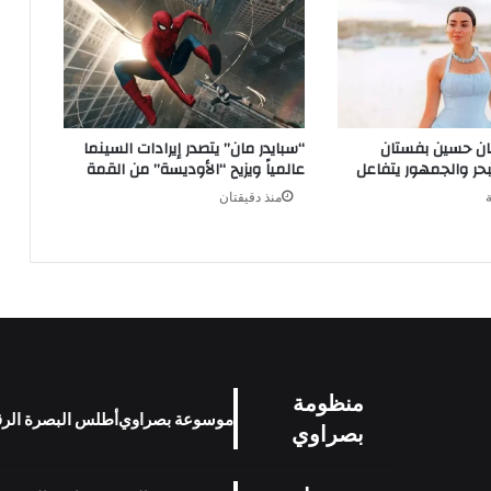
هان حسين بفستان
“سبايدر مان” يتصدر إيرادات السينما
حر والجمهور يتفاعل
عالمياً ويزيح “الأوديسة” من القمة
منذ دقيقتان
منظومة
موسوعة بصراوي
أطلس البصرة الر
بصراوي