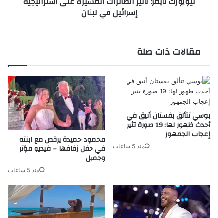
نيويورك تايمز: تأثير الطائرات المسيّرة على استراتيجية
لبنان
إسرائيل في لبنان
مقالات ذات صلة
بوسي تتألق بفستان أنيق في
أحدث ظهور لها: 19 صورة تثير
إعجاب الجمهور
محمود حميدة يرقص مع ابنته
منذ 5 ساعات
في حفل زفافها – فيديو مؤثر
وجميل
منذ 5 ساعات