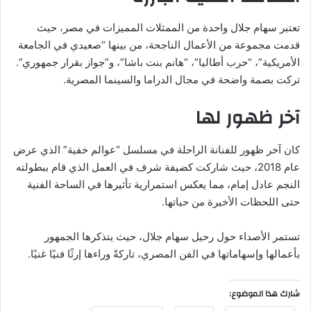
تعتبر سهام جلال واحدة من الممثلات المميزات في مصر، حيث
قدمت مجموعة من الأعمال الناجحة، من بينها “صعيدي في الجامعة
الأمريكية”، “حرب أطاليا”، “هانم بنت باشا”، و”جواز بقرار جمهوري”.
تركت بصمة واضحة في مجال الدراما والسينما المصرية.
آخر ظهور لها
كان آخر ظهور للفنانة الراحلة في مسلسل “عوالم خفية” الذي عرض
عام 2018، حيث شاركت كضيفة شرف في العمل الذي قام ببطولته
النجم عادل إمام، مما يعكس استمرارية تأثيرها في الساحة الفنية
حتى اللحظات الأخيرة من حياتها.
تستمر الأصداء حول رحيل سهام جلال، حيث يتذكرها الجمهور
بأعمالها وإسهاماتها في الفن المصري، تاركةً وراءها إرثًا فنيًا غنيًا.
شارك هذا الموضوع: