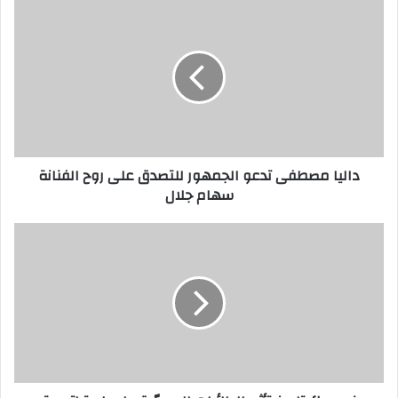
داليا
مصطفى
تدعو
الجمهور
للتصدق
على
روح
الفنانة
سهام
داليا مصطفى تدعو الجمهور للتصدق على روح الفنانة
جلال
سهام جلال
نيويورك
تايمز:
تأثير
الطائرات
المسيّرة
على
استراتيجية
إسرائيل
في