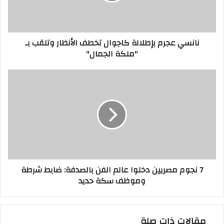
وتلقب
بـ
"ملكة
نانسي عجرم بإطلالة كاجوال تخطف الأنظار وتلقب بـ
الجمال"
"ملكة الجمال"
7
نجوم
مصريين
دخلوا
عالم
الفن
بالصدفة:
ضابط
شرطة
7 نجوم مصريين دخلوا عالم الفن بالصدفة: ضابط شرطة
وموظف
وموظف سكة حديد
سكة
حديد
مقالات ذات صلة