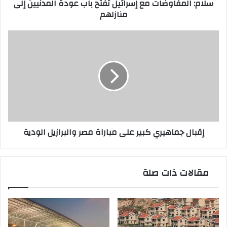
سلام: المفاوضات مع إسرائيل تفتح باب عودة المدنيين إلى
منازلهم
منازلهم
إقبال
جماهيري
كبير
على
مباراة
مصر
والبرازيل
الودية
إقبال جماهيري كبير على مباراة مصر والبرازيل الودية
مقالات ذات صلة