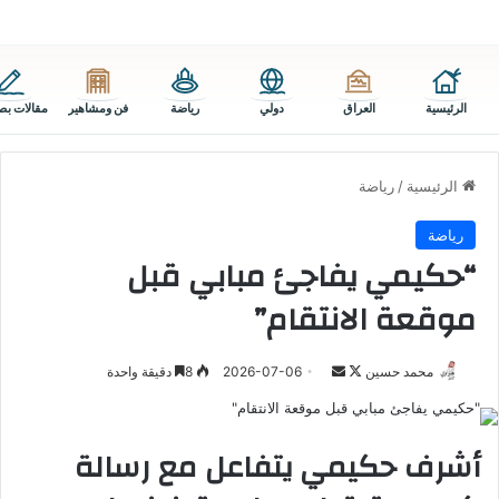
الرئيسية
العراق
دولي
رياضة
فن ومشاهير
مقالات بص
الرئيسية
/
رياضة
رياضة
“حكيمي يفاجئ مبابي قبل
موقعة الانتقام”
تابع
أرسل
محمد حسين
2026-07-06
8
دقيقة واحدة
على
بريدا
X
إلكترونيا
أشرف حكيمي يتفاعل مع رسالة