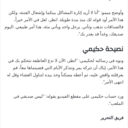
وأوضح ميمو: “أنا لا أريد إثارة المشاكل بينكما وإشعال الفتنة، ولكن
هذا الأمر أود قوله لك منذ مدة طويلة. انظر، لعل في الأمر خيراً،
فالصداقات تذهب وتأتي. يرحل واحد ويأتي مئة، هذا أمر طبيعي. اليوم
صديقك، وغداً قد يغدر بك”.
نصيحة حكيمي
ونوه في رسالته لحكيمي: “انظر، الآن لا تدع العاطفة تتحكم بك في
هذا الأمر، إياك أن تتركه يمر وتتذكر الأيام التي قضيتماها معاً، قم
بعرقلته واقضِ عليه، ثم أعطه مسكناً وخذ بيده لتناول العشاء وقل له
انتهى الأمر”.
ورد حساب حكيمي على مقطع الفيديو بقوله: “ليس صديقي في
الملعب”.
فريق التحرير