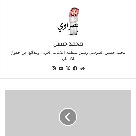
محمد حسين
محمد حسين العبوسي رئيس منظمة الشباب العربي ومدافع عن حقوق
الانسان
موقع
‫X
فيسبوك
‫YouTube
انستقرام
الويب
وزير
الاستثمار
يناقش
مع
EVRAID
توطين
تكنولوجيا