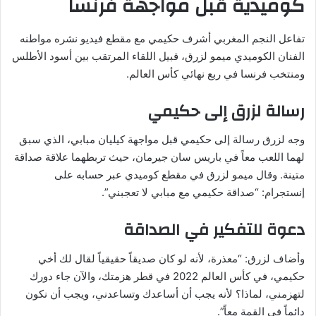
كوميدية قبل مواجهة فرنسا
تفاعل النجم المغربي أشرف حكيمي مع مقطع فيديو نشره مواطنه
الفنان الكوميدي ميمو لزرق، قبيل اللقاء المرتقب بين أسود الأطلس
ومنتخب فرنسا في ربع نهائي كأس العالم.
رسالة لزرق إلى حكيمي
وجه لزرق رسالة إلى حكيمي قبل مواجهة كيليان مبابي، الذي سبق
لهما اللعب معاً في باريس سان جيرمان، حيث تربطهما علاقة صداقة
متينة. وقال ميمو لزرق في مقطع كوميدي عبر حسابه على
إنستجرام: “صداقة حكيمي مع مبابي لا تعجبني”.
دعوة للتفكير في الصداقة
وأضاف لزرق: “معذرة، لأنه لو كان صديقاً حقيقياً لقال لك أخي
حكيمي، في كأس العالم 2022 في قطر هزمتك، والآن جاء دورك
لتهزمني، لماذا؟ لأنه يجب أن أساعدك وتساعدني، ويجب أن نكون
دائماً في القمة معاً”.