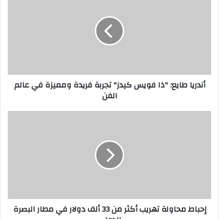
طايع:
"ذا
فويس
كيدز"
تجربة
فريدة
ومميزة
في
أندريا طايع: "ذا فويس كيدز" تجربة فريدة ومميزة في عالم
عالم
الفن
الفن
إحباط
محاولة
تهريب
أكثر
من
33
ألف
دولار
في
إحباط محاولة تهريب أكثر من 33 ألف دولار في مطار البصرة
مطار
البصرة