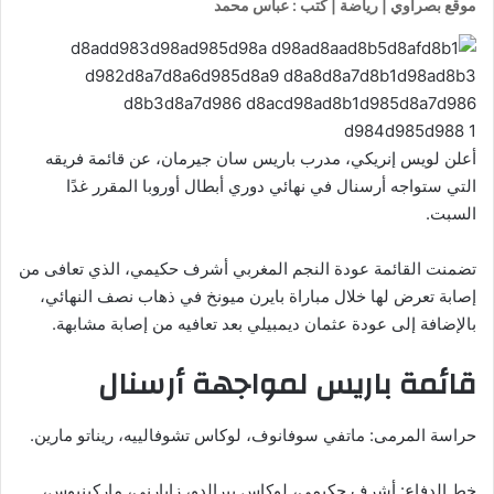
موقع بصراوي | رياضة | كتب : عباس محمد
أعلن لويس إنريكي، مدرب باريس سان جيرمان، عن قائمة فريقه
التي ستواجه أرسنال في نهائي دوري أبطال أوروبا المقرر غدًا
السبت.
تضمنت القائمة عودة النجم المغربي أشرف حكيمي، الذي تعافى من
إصابة تعرض لها خلال مباراة بايرن ميونخ في ذهاب نصف النهائي،
بالإضافة إلى عودة عثمان ديمبيلي بعد تعافيه من إصابة مشابهة.
قائمة باريس لمواجهة أرسنال
حراسة المرمى: ماتفي سوفانوف، لوكاس تشوفالييه، ريناتو مارين.
خط الدفاع: أشرف حكيمي، لوكاس بيرالدو، زابارني، ماركينيوس،