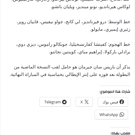
لوكاس هيرنانديو، نونو مينديز، ويليان باتشو.
خط الوسط: درو فيرنانديز، لي كانج، جواو نيفيس، فابيان رويز،
زئيري إيميري، مايولو.
خط الهجوم: كفيتشا كفارتسخيليا، جونكالو راموس، ديزي دوي،
برادلي باركولا، إبراهيم مباي، كوينتين نجانتو.
يذكر أن باريس سان جيرمان هو حامل لقب النسخة الماضية من
البطولة بعد فوزه على إنتر الإيطالي بخماسية في المباراة النهائية.
شارك هذا الموضوع:
فيس بوك
X
Telegram
WhatsApp
معجب بهذه: