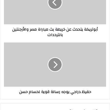
بث
مباراة
مصر
والأرجنتين
بالترددات
أبوتريكة يتحدث عن خريطة بث مباراة مصر والأرجنتين
بالترددات
حفيظ
دراجي
يوجه
رسالة
قوية
لحسام
حسن
حفيظ دراجي يوجه رسالة قوية لحسام حسن