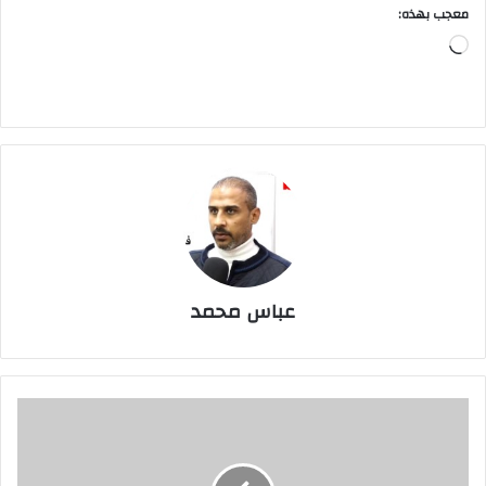
معجب بهذه:
جاري
التحميل…
عباس محمد
أبوتريكة
يتحدث
عن
خريطة