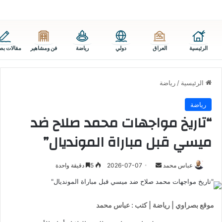
الرئيسية
العراق
دولي
رياضة
فن ومشاهير
مقالات بص
الرئيسية
/
رياضة
رياضة
“تاريخ مواجهات محمد صلاح ضد
ميسي قبل مباراة المونديال”
أرسل
عباس محمد
2026-07-07
5
دقيقة واحدة
بريدا
إلكترونيا
موقع بصراوي | رياضة | كتب : عباس محمد