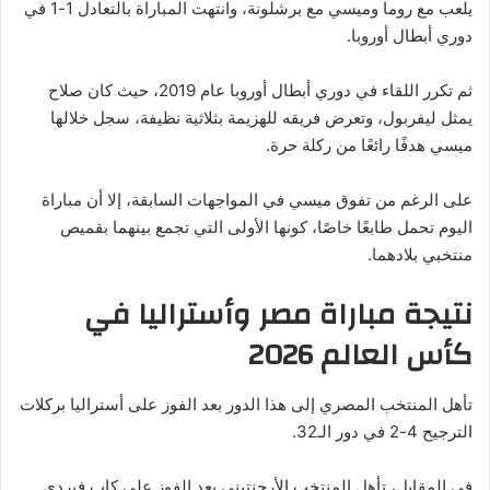
يلعب مع روما وميسي مع برشلونة، وانتهت المباراة بالتعادل 1-1 في
دوري أبطال أوروبا.
ثم تكرر اللقاء في دوري أبطال أوروبا عام 2019، حيث كان صلاح
يمثل ليفربول، وتعرض فريقه للهزيمة بثلاثية نظيفة، سجل خلالها
ميسي هدفًا رائعًا من ركلة حرة.
على الرغم من تفوق ميسي في المواجهات السابقة، إلا أن مباراة
اليوم تحمل طابعًا خاصًا، كونها الأولى التي تجمع بينهما بقميص
منتخبي بلادهما.
نتيجة مباراة مصر وأستراليا في
كأس العالم 2026
تأهل المنتخب المصري إلى هذا الدور بعد الفوز على أستراليا بركلات
الترجيح 4-2 في دور الـ32.
في المقابل، تأهل المنتخب الأرجنتيني بعد الفوز على كاب فيردي