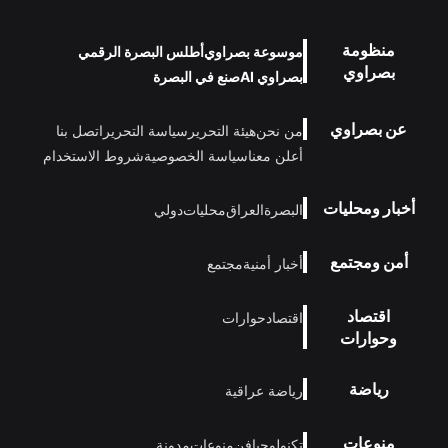
منظومة
موسوعة بصراوي
أطلس البصرة الرقمي
بصراوي
بصراوي AI
صنع في البصرة
عن بصراوي
من نحن
هيئة التحرير
سياسة التحرير
اتصل بنا
أعلن معنا
سياسة الخصوصية
شروط الاستخدام
أخبار ومحليات
البصرة
العراق
محليات
دولي
أمن ومجتمع
أخبار أمنية
مجتمع
اقتصاد
اقتصاد
حوارات
وحوارات
رياضة
رياضة عراقية
منوعات
تكنولوجيا
فن
منوعات
مدونة