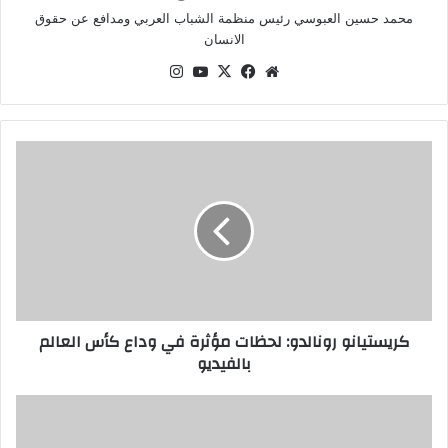
محمد حسين العبوسي رئيس منظمة الشباب العربي ومدافع عن حقوق
الانسان
موقع
‫X
فيسبوك
‫YouTube
انستقرام
الويب
كريستيانو
رونالدو:
لحظات
مؤثرة
في
وداع
كأس
العالم
بالفيديو
كريستيانو رونالدو: لحظات مؤثرة في وداع كأس العالم
بالفيديو
"لحظة
تاريخية
في