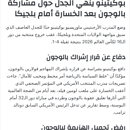
بوكيتينو ينهي الجدل حول مشاركة
بالوجون بعد الخسارة أمام بلجيكا
وضع المدرب الأرجنتيني ماوريسيو بوكيتينو حدًا للجدل العاصف الذي
سبق مواجهة الولايات المتحدة وبلجيكا، عقب خروج منتخبه من دور
الـ16 لكأس العالم 2026 بنتيجة ثقيلة 4-1.
دفاع عن قرار إشراك بالوجون
دافع بوكيتينو بشراسة عن قراره بإشراك المهاجم فولارين بالوجون،
مؤكدًا أن “خلط السياسة بالرياضة أمر محبط ومخيب للآمال”. جاءت
تصريحات مدرب المنتخب الأمريكي في المؤتمر الصحفي الذي
أعقب الخسارة على ملعب لومين فيلد، بعد أيام من الضجة العالمية
التي أثارها تعليق عقوبة بالوجون وطرده في مباراة دور الـ32 أمام
البوسنة، وسط تقارير عن تدخل الرئيس الأمريكي السابق دونالد
ترامب.
رفض تحميل الهزيمة لبالوجون