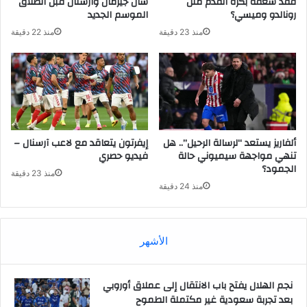
فقد شغفه بكرة القدم مثل
سان جيرمان وآرسنال قبل انطلاق
رونالدو وميسي؟
الموسم الجديد
منذ 23 دقيقة
منذ 22 دقيقة
ألفاريز يستعد “لرسالة الرحيل”.. هل
إيفرتون يتعاقد مع لاعب آرسنال –
تنهي مواجهة سيميوني حالة
فيديو حصري
الجمود؟
منذ 23 دقيقة
منذ 24 دقيقة
الأشهر
نجم الهلال يفتح باب الانتقال إلى عملاق أوروبي
بعد تجربة سعودية غير مكتملة الطموح