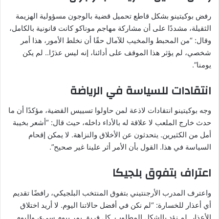
رفض بوكيتينو بشكل قاطع تحميل قضية بالوجون مسؤولية الهزيمة
الثقيلة، مشددًا على أن مشاركة مهاجم موناكو كانت قانونية بالكامل،
وقال: “من المحبط والمخيب للآمال حقًا أن نخلط الأمور، هذا أمر
شخصي، لم يؤثر هذا الموقف على أدائنا، إنه ليس عذرًا.. لم يكن
يومنا”.
انتقادات للسياسة في الرياضة
وجه بوكيتينو انتقادات لاذعة لمن حاولوا تسييس القضية، مؤكدًا أن ما
حدث خارج الملعب لا علاقة له بالأداء داخله، حيث قال: “أشعر بخيبة
أمل من الكثيرين. يتحدثون عن الأخلاق والنزاهة. لا يمكن إقحام
السياسة في هذا. القول بأن الأمر أثر علينا غير صحيح”.
اعتراف بتفوق بلجيكا
واعترف المدرب الأرجنتيني بتفوق المنتخب البلجيكي، رافضًا تقديم
أي أعذار للخسارة: “لم نكن في أفضل حالاتنا اليوم. لا أريد اختلاق
الأعذار. لم نؤدِ بالشكل المطلوب. كل فريق يمر بيوم سيء، واليوم