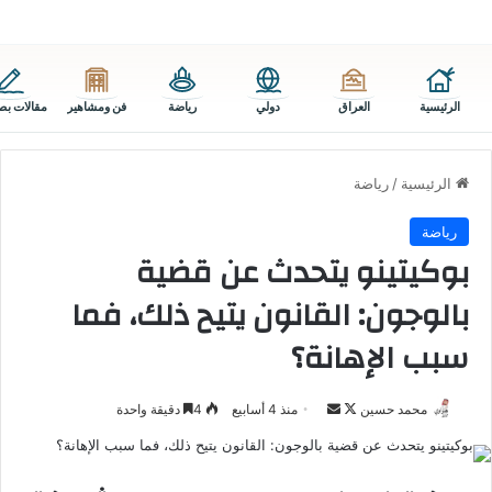
الرئيسية
العراق
دولي
رياضة
فن ومشاهير
مقالات بص
الرئيسية
/
رياضة
رياضة
بوكيتينو يتحدث عن قضية
بالوجون: القانون يتيح ذلك، فما
سبب الإهانة؟
تابع
أرسل
محمد حسين
منذ 4 أسابيع
4
دقيقة واحدة
على
بريدا
X
إلكترونيا