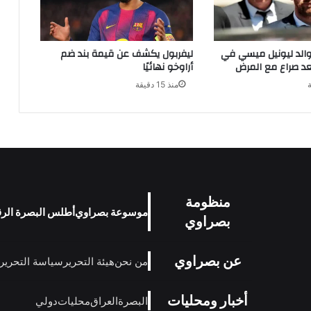
والد ليونيل ميسي في
ليفربول يكشف عن قيمة بند ضم
د صراع مع المرض
أراوخو نهائيًا
منذ 15 دقيقة
منظومة
موسوعة بصراوي
أطلس البصرة الر
بصراوي
عن بصراوي
من نحن
هيئة التحرير
سياسة التحرير
أخبار ومحليات
البصرة
العراق
محليات
دولي