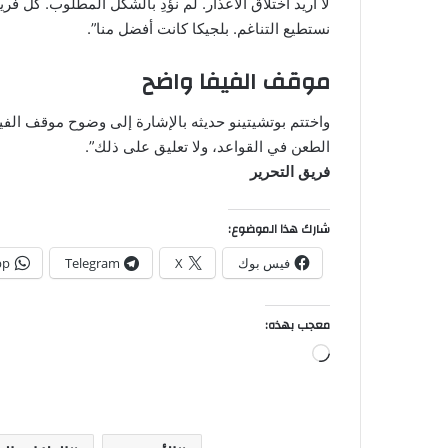
لا أريد اختلاق الأعذار. لم نؤدِ بالشكل المطلوب. كل فريق
نستطيع التناغم. بلجيكا كانت أفضل منا”.
موقف الفيفا واضح
واختتم بوتشيتينو حديثه بالإشارة إلى وضوح موقف الفي
الطعن في القواعد، ولا تعليق على ذلك”.
فريق التحرير
شارك هذا الموضوع:
فيس بوك
X
Telegram
pp
معجب بهذه:
جاري
التحميل…