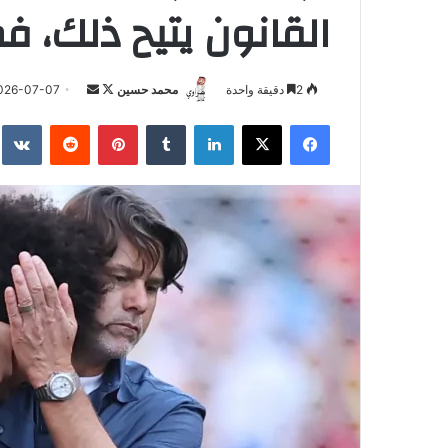
القانون يتيح ذلك، ف
تابع
أرسل
2
دقيقة واحدة
محمد حسين
026-07-07
على
بريدا
فيسبوك
‫X
لينكدإن
بينتيريست
X
إلكترونيا