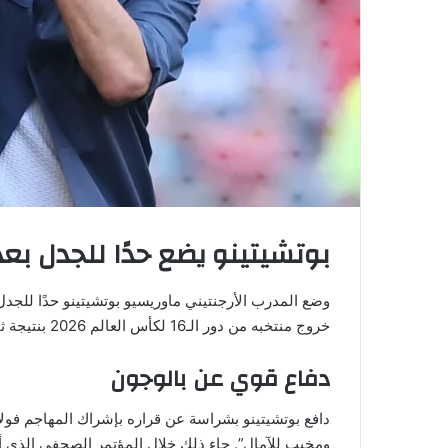
بوتشيتينو يضع حدًا للجدل بعد
وضع المدرب الأرجنتيني ماوريسيو بوتشيتينو حدًا للجد
خروج منتخبه من دور الـ16 لكأس العالم 2026 بنتيجة ثقيلة 4-1.
دفاع قوي عن بالوجون
دافع بوتشيتينو بشراسة عن قراره بإشراك المهاجم فولا
ومخيب للآمال”. جاء ذلك خلال المؤتمر الصحفي الذي 