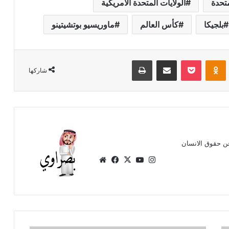
متحدة
الولايات المتحدة الأمريكية
بلجيكا
كأس العالم
ماوريسيو بوتشيتينو
Odnoklassniki
‫Pocket
مشاركة عبر البريد
طباعة
شاركها
ن حقوق الانسان
انستقرام
‫X
‫YouTube
فيسبوك
موقع
الويب