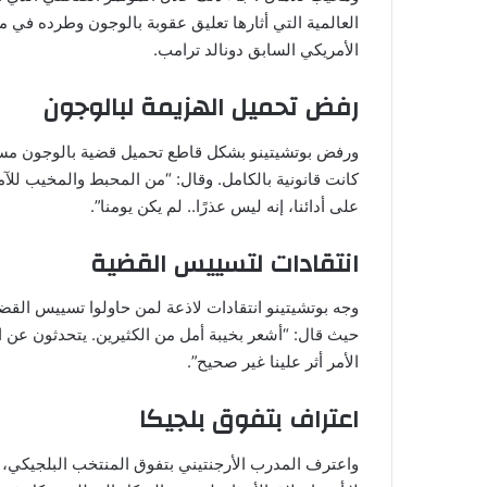
الأمريكي السابق دونالد ترامب.
رفض تحميل الهزيمة لبالوجون
ورفض بوتشيتينو بشكل قاطع تحميل قضية بالوجون مسؤول
كانت قانونية بالكامل. وقال: “من المحبط والمخيب للآم
على أدائنا، إنه ليس عذرًا.. لم يكن يومنا”.
انتقادات لتسييس القضية
وجه بوتشيتينو انتقادات لاذعة لمن حاولوا تسييس القضية
حيث قال: “أشعر بخيبة أمل من الكثيرين. يتحدثون عن ال
الأمر أثر علينا غير صحيح”.
اعتراف بتفوق بلجيكا
واعترف المدرب الأرجنتيني بتفوق المنتخب البلجيكي، را