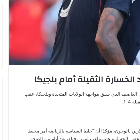
 الخسارة الثقيلة أمام بلجيكا
ل العاصف الذي سبق مواجهة الولايات المتحدة وبلجيكا، عقب
رين بالوجون، مؤكدًا أن “خلط السياسة بالرياضة أمر محبط
أعقب الخسارة على ملعب لومين فيلد، بعد أيام من الضجة