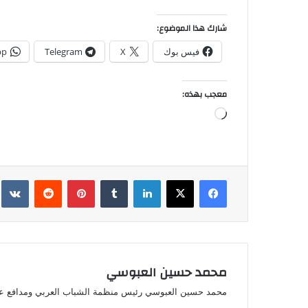
شارك هذا الموضوع:
فيس بوك
X
Telegram
pp
معجب بهذه:
جاري
التحميل…
فيسبوك
‫X
لينكدإن
بينتيريست
محمد حسين العبوسي
محمد حسين العبوسي رئيس منظمة الشباب العربي ومدافع ع