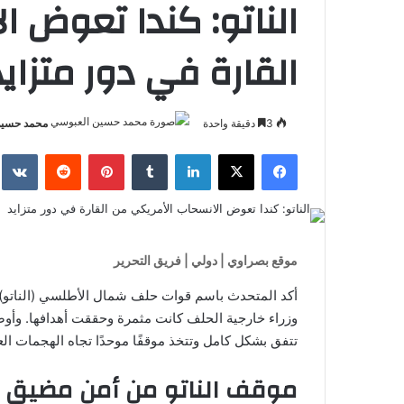
الناتو: كندا تعوض ا
القارة في دور متزايد
3
دقيقة واحدة
محمد حسين
فيسبوك
‫X
لينكدإن
بينتيريست
موقع بصراوي | دولي | فريق التحرير
أكد المتحدث باسم قوات حلف شمال الأطلسي (الناتو) في
وزراء خارجية الحلف كانت مثمرة وحققت أهدافها. وأوض
تتفق بشكل كامل وتتخذ موقفًا موحدًا تجاه الهجمات الع
موقف الناتو من أمن مضيق 