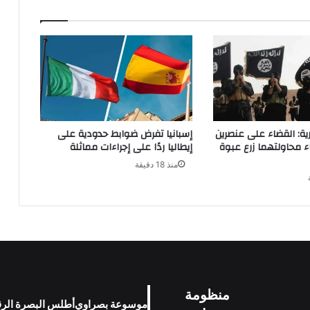
رية: القضاء على عنصرين
إسبانيا تفرض ضوابط حدودية على
 محاولتهما زرع عبوة
إيطاليا ردًا على إجراءات مماثلة
منذ 18 دقيقة
منظومة
موسوعة بصراوي
أطلس البصرة الر