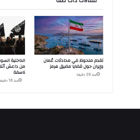
مقالات ذات صلة
تقدم ملحوظ في محادثات عُمان
الداخلية السو
وإيران حول قضايا مضيق هرمز
من داعش أثناء
ناسفة
منذ 39 دقيقة
منذ 18 دقيقة