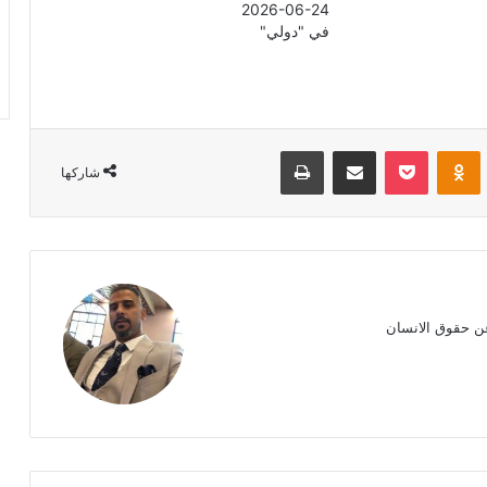
2026-06-24
في "دولي"
Odnoklassniki
‫Pocket
مشاركة عبر البريد
طباعة
شاركها
ن حقوق الانسان