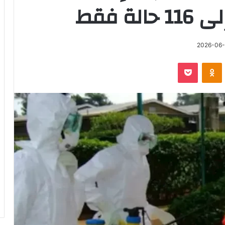
ة فقط
2026-06
‫Pocket
Odnoklassniki