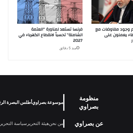
دم وجود مفاوضات مع
فرنسا تستعد لمناورة “العتمة
طاء يعملون على
الشاملة” تحسباً لانقطاع الكهرباء في
2027
منذ 5 دقائق
منظومة
موسوعة بصراوي
أطلس البصرة الر
بصراوي
عن بصراوي
من نحن
هيئة التحرير
سياسة التحرير