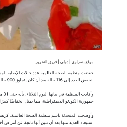
موقع بصراوي | دولي | فريق التحرير
خفضت منظمة الصحة العالمية عدد حالات الإصابة المش
انخفض العدد إلى 116 حالة بعد أن كان يتجاوز 900 حالة، مع تسجيل 330 حالة مؤكدة إجمالاً.
جمهورية الكونغو الديمقراطية، مما يمثل انخفاضًا كبيرًا مقارنةً بـ 906 حالات تم تسجيلها في نهاية
وأوضحت المتحدثة باسم منظمة الصحة العالمية، كريستيان
استبعاد العديد منها بعد أن تبين أنها ناتجة عن أمراض 