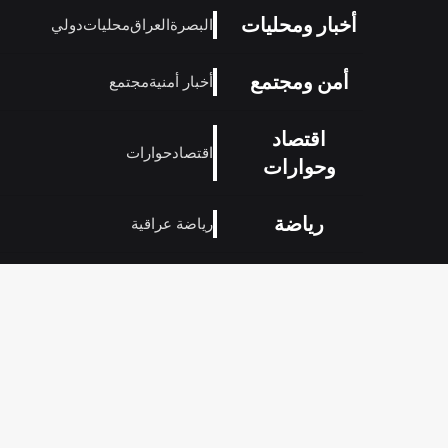
أخبار ومحليات
البصرة
العراق
محليات
دولي
أمن ومجتمع
أخبار أمنية
مجتمع
اقتصاد
اقتصاد
حوارات
وحوارات
رياضة
رياضة عراقية
منوعات
تكنولوجيا
فن
منوعات
مدونة
وتكنولوجيا
© 2026
بصراوي
- جميع الحقوق محفوظة.
منصة إخبارية تنقل ال