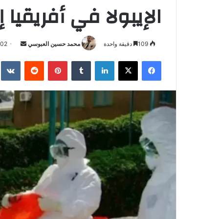
الإيبولا في أفريقيا إلى 116 حال
أرسل
109
دقيقة واحدة
محمد حسين العبوسي
-02
بريدا
فيسبوك
‫X
لينكدإن
بينتيريست
إلكترونيا