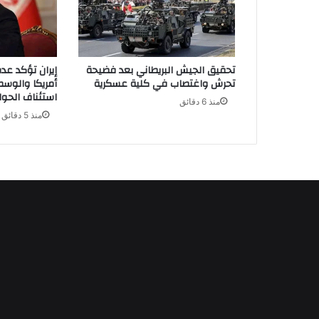
تحقيق الجيش البريطاني بعد فضيحة
إيران تؤكد ع
تحرش واغتصاب في كلية عسكرية
أمريكا والوس
استئناف الحوار
منذ 6 دقائق
منذ 5 دقائق