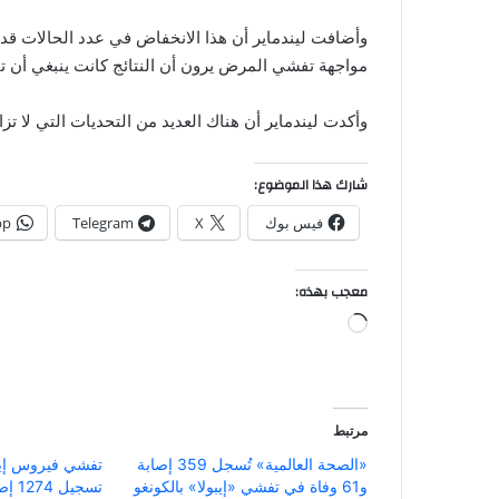
وأضافت ليندماير أن هذا الانخفاض في عدد الحالات قد ي
مواجهة تفشي المرض يرون أن النتائج كانت ينبغي أن 
وأكدت ليندماير أن هناك العديد من التحديات التي لا 
شارك هذا الموضوع:
فيس بوك
X
Telegram
pp
معجب بهذه:
جاري
التحميل…
مرتبط
«الصحة العالمية» تُسجل 359 إصابة
تفشي فيروس إيبو
و61 وفاة في تفشي «إيبولا» بالكونغو
تسجيل 1274 إصابة و360 وفاة