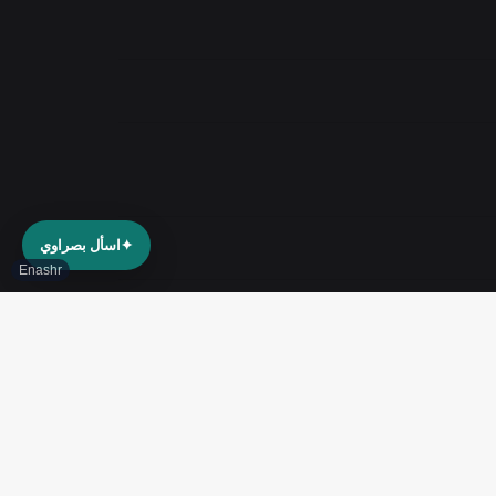
✦
اسأل بصراوي
Enashr
حدث من قلب البصرة إلى العالم
www.basrawe.com