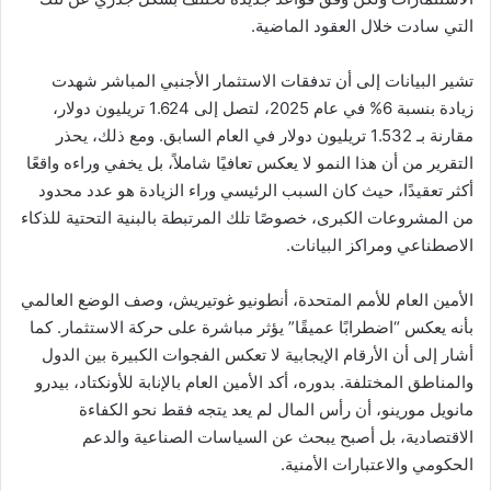
التي سادت خلال العقود الماضية.
تشير البيانات إلى أن تدفقات الاستثمار الأجنبي المباشر شهدت
زيادة بنسبة 6% في عام 2025، لتصل إلى 1.624 تريليون دولار،
مقارنة بـ 1.532 تريليون دولار في العام السابق. ومع ذلك، يحذر
التقرير من أن هذا النمو لا يعكس تعافيًا شاملاً، بل يخفي وراءه واقعًا
أكثر تعقيدًا، حيث كان السبب الرئيسي وراء الزيادة هو عدد محدود
من المشروعات الكبرى، خصوصًا تلك المرتبطة بالبنية التحتية للذكاء
الاصطناعي ومراكز البيانات.
الأمين العام للأمم المتحدة، أنطونيو غوتيريش، وصف الوضع العالمي
بأنه يعكس “اضطرابًا عميقًا” يؤثر مباشرة على حركة الاستثمار. كما
أشار إلى أن الأرقام الإيجابية لا تعكس الفجوات الكبيرة بين الدول
والمناطق المختلفة. بدوره، أكد الأمين العام بالإنابة للأونكتاد، بيدرو
مانويل مورينو، أن رأس المال لم يعد يتجه فقط نحو الكفاءة
الاقتصادية، بل أصبح يبحث عن السياسات الصناعية والدعم
الحكومي والاعتبارات الأمنية.