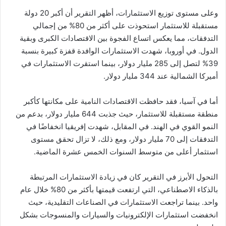
وعلى مستوى توزيع الاستثمارات، أظهر التقرير أن أكبر 20 دولة
مستقبلة للاستثمار استحوذت على أكثر من 80% من إجمالي
التدفقات، مما يعكس اتساع الفجوة بين الاقتصادات الكبرى وبقية
الدول. في أوروبا، شهدت الاستثمارات الوافدة قفزة كبيرة بنسبة
39% لتصل إلى 285 مليار دولار، بينما استقرت الاستثمارات في
أميركا الشمالية عند 344 مليار دولار.
أما في آسيا، فقد حافظت الاقتصادات النامية على مكانتها كأكبر
منطقة مستقبلة للاستثمار، حيث جذبت 644 مليار دولار، بدعم من
النمو القوي في الهند. في المقابل، شهدت إفريقيا انخفاضًا في
التدفقات إلى 70 مليار دولار، ومع ذلك، لا تزال تحقق مستوى
استثمار أعلى من متوسط السنوات الخمس عشرة الماضية.
التحول الأبرز في التقرير كان في زيادة الاستثمارات المرتبطة
بالذكاء الاصطناعي، التي ارتفعت قيمتها بأكثر من 80% خلال عام
واحد. بينما تراجعت الاستثمارات في الصناعات التقليدية، حيث
انخفضت استثمارات الإلكترونيات والسيارات والمنسوجات بشكل