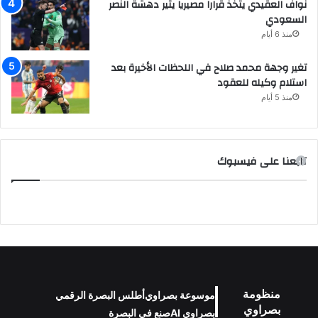
نواف العقيدي يتخذ قراراً مصيرياً يثير دهشة النصر
السعودي
منذ 6 أيام
تغير وجهة محمد صلاح في اللحظات الأخيرة بعد
استلام وكيله للعقود
منذ 5 أيام
تابعنا على فيسبوك
منظومة
موسوعة بصراوي
أطلس البصرة الرقمي
بصراوي
بصراوي AI
صنع في البصرة