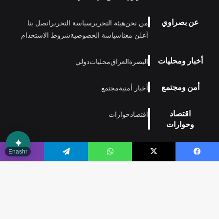
عن بصراوي
من نحن
هيئة التحرير
سياسة التحرير
اتصل بنا
أعلن معنا
سياسة الخصوصية
شروط الاستخدام
أخبار ومحليات
البصرة
العراق
محليات
دولي
أمن ومجتمع
أخبار أمنية
مجتمع
اقتصاد
اقتصاد
حوارات
وحوارات
✦
رياضة
رياضة عراقية
Enashr
يسبوك
‫X
واتساب
تيلقرام
ڤايبر
منوعات
تكنولوجيا
فن
منوعات
مدونة
وتكنولوجيا
زر
الذهاب