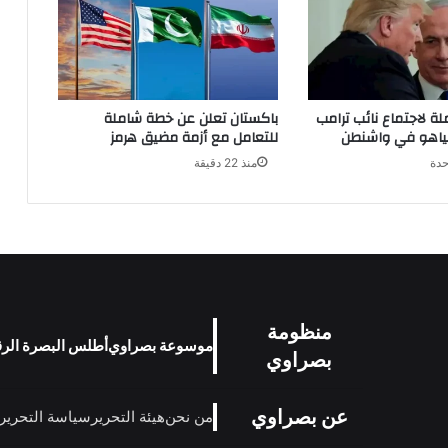
لة لاجتماع نائب ترامب
باكستان تعلن عن خطة شاملة
تنياهو في واشنطن
للتعامل مع أزمة مضيق هرمز
حدة
منذ 22 دقيقة
منظومة
موسوعة بصراوي
أطلس البصرة الر
بصراوي
عن بصراوي
من نحن
هيئة التحرير
سياسة التحرير