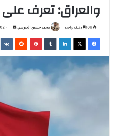
والعراق: تعرف على 
أرسل
106
دقيقة واحدة
محمد حسين العبوسي
-02
بريدا
فيسبوك
‫X
لينكدإن
بينتيريست
إلكترونيا