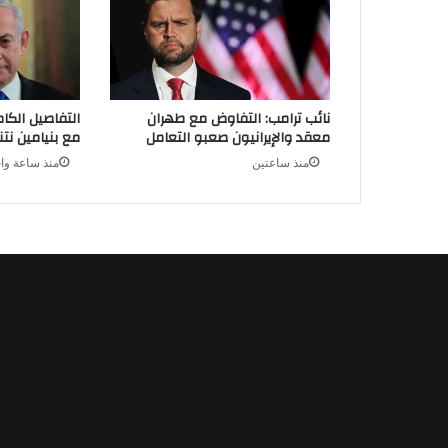
نائب ترامب: التفاوض مع طهران
التفاصيل الكام
معقد والإيرانيون صعبو التعامل
مع بنيامين ن
منذ ساعتين
منذ ساعة وا