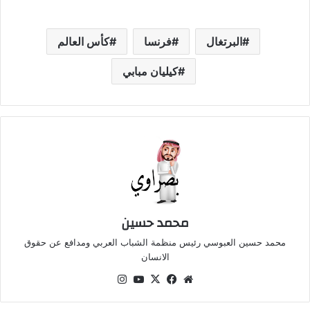
البرتغال
فرنسا
كأس العالم
كيليان مبابي
محمد حسين
محمد حسين العبوسي رئيس منظمة الشباب العربي ومدافع عن حقوق
الانسان
موقع
‫X
فيسبوك
‫YouTube
انستقرام
الويب