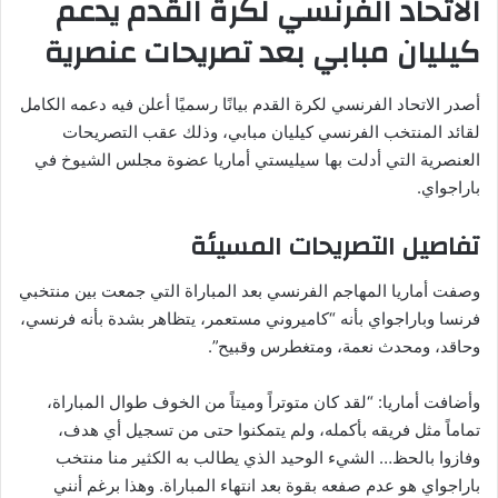
الاتحاد الفرنسي لكرة القدم يدعم
كيليان مبابي بعد تصريحات عنصرية
أصدر الاتحاد الفرنسي لكرة القدم بيانًا رسميًا أعلن فيه دعمه الكامل
لقائد المنتخب الفرنسي كيليان مبابي، وذلك عقب التصريحات
العنصرية التي أدلت بها سيليستي أماريا عضوة مجلس الشيوخ في
باراجواي.
تفاصيل التصريحات المسيئة
وصفت أماريا المهاجم الفرنسي بعد المباراة التي جمعت بين منتخبي
فرنسا وباراجواي بأنه “كاميروني مستعمر، يتظاهر بشدة بأنه فرنسي،
وحاقد، ومحدث نعمة، ومتغطرس وقبيح”.
وأضافت أماريا: “لقد كان متوتراً وميتاً من الخوف طوال المباراة،
تماماً مثل فريقه بأكمله، ولم يتمكنوا حتى من تسجيل أي هدف،
وفازوا بالحظ… الشيء الوحيد الذي يطالب به الكثير منا منتخب
باراجواي هو عدم صفعه بقوة بعد انتهاء المباراة. وهذا برغم أنني