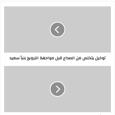
توخيل
يتخلص
من
الصداع
قبل
مواجهة
النرويج
بنبأ
سعيد
توخيل يتخلص من الصداع قبل مواجهة النرويج بنبأ سعيد
الأمن
المصري
يعتقل
شابًا
بتهمة
الاعتداء
على
والدته
وتخريب