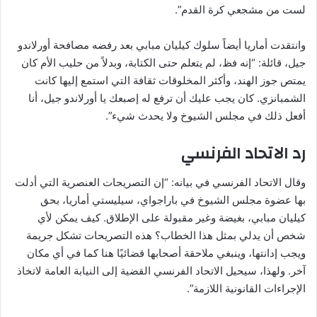
لست من مشجعي كرة القدم”.
وانتقدت أماريا أيضاً سلوك كيليان مبابي بعد رفضه مصافحة أورلاندو
جيل، قائلة: “إنه فظ، لم يتعلم حتى الكتابة، وبدلاً من حليب الأم كان
يمتص جوز الهند، وأكثر المخلوقات ثقافة التي استمع إليها كانت
الشمبانزي. كان يجب عليك أن ترفع له إصبعك يا أورلاندو جيل، أنا
أفعل ذلك في مجلس الشيوخ ولا يحدث شيء”.
رد الاتحاد الفرنسي
وقال الاتحاد الفرنسي في بيانه: “إن التصريحات العنصرية التي أدلت
بها عضوة مجلس الشيوخ في باراجواي، سيليستي أماريا، بحق
كيليان مبابي، بغيضة وغير مقبولة على الإطلاق. كيف يمكن لأي
شخص أن يدلي بمثل هذا الخطاب؟ هذه التصريحات تشكل جريمة
ويجب إدانتها، وينبغي ملاحقة أصحابها قضائيًا هنا كما في أي مكان
آخر. ولهذا، سيحيل الاتحاد الفرنسي القضية إلى النيابة العامة لاتخاذ
الإجراءات القانونية اللازمة”.