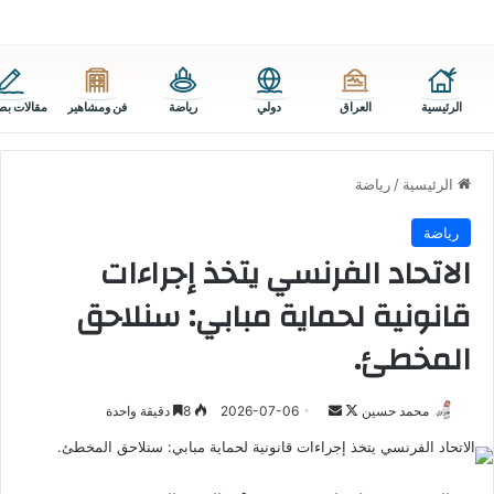
الرئيسية
العراق
دولي
رياضة
فن ومشاهير
مقالات بص
الرئيسية
/
رياضة
رياضة
الاتحاد الفرنسي يتخذ إجراءات
قانونية لحماية مبابي: سنلاحق
المخطئ.
تابع
أرسل
محمد حسين
2026-07-06
8
دقيقة واحدة
على
بريدا
X
إلكترونيا