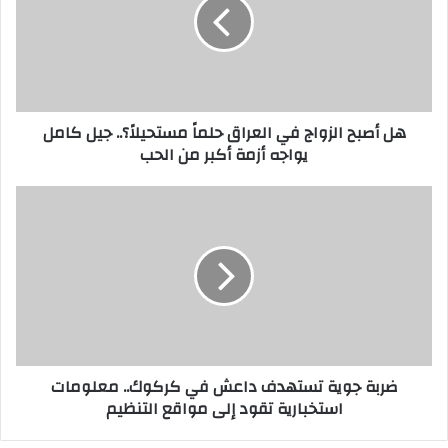
في
العراق
حلماً
مستحيلاً؟..
جيل
كامل
هل أصبح الزواج في العراق حلماً مستحيلاً؟.. جيل كامل
يواجه
يواجه أزمة أكبر من الحب
أزمة
أكبر
من
ضربة
الحب
جوية
تستهدف
داعش
في
كركوك..
معلومات
استخبارية
تقود
ضربة جوية تستهدف داعش في كركوك.. معلومات
إلى
استخبارية تقود إلى مواقع التنظيم
مواقع
التنظيم