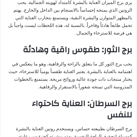
يرى برج الميزان العناية بالبشرة كامتداد لهويته الجمالية. يحب
الروتين الذي يمنحه إحساساً بالانسجام بين الداخل والخارج. يهتم
بالمظهر المتوازن والبشرة النقية، ويستمتع بتجارب العناية التي
تحمل طابعاً هادئاً وفاخراً. بالنسبة له، هذه اللحظات ليست واجباً بل
هي فرصة للاسترخاء والجمال.
برج الثور: طقوس راقية وهادئة
يحب برج الثور كل ما يتعلق بالراحة والرفاهية، وهو ما ينعكس في
اهتمامه بالعناية بالبشرة. يعتبر العناية طقساً يومياً للاسترخاء، حيث
يختار منتجات ذات جودة عالية وروائح مريحة. يستمتع بالخطوات
المدروسة التي تمنحه شعوراً بالاستقرار والرفاهية.
برج السرطان: العناية كاحتواء
للنفس
برج السرطان بطبيعته حساس، ويستخدم روتين العناية بالبشرة
كوسيلة لتحقيق الراحة النفسية. يهتم ببشرته كجزء من رعايته