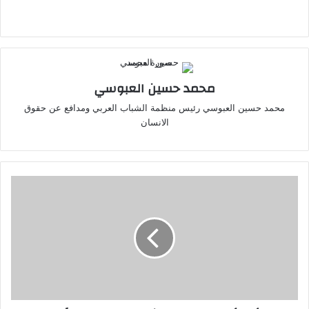
التحميل…
محمد حسين العبوسي
محمد حسين العبوسي رئيس منظمة الشباب العربي ومدافع عن حقوق
الانسان
مسؤول
أمريكي:
الحرس
الثوري
يستهدف
سفنًا
تجارية
بصواريخ
في