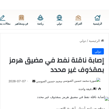
الرئيسية
العراق
دولي
رياضة
فن ومشاهير
مقالات بص
الرئيسية
/
دولي
دولي
إصابة ناقلة نفط في مضيق هرمز
بمقذوف غير محدد
أرسل
محمد حسين العبوسي
2026-07-07
بريدا
7
دقيقة واحدة
إلكترونيا
موقع بصراوي | دولي | فريق التحرير