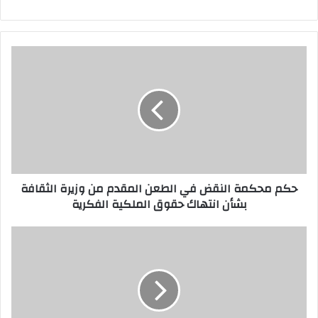
حكم
محكمة
النقض
في
الطعن
المقدم
من
وزيرة
الثقافة
حكم محكمة النقض في الطعن المقدم من وزيرة الثقافة
بشأن
بشأن انتهاك حقوق الملكية الفكرية
انتهاك
حقوق
الملكية
مصطفى
الفكرية
زيكو
يتناول
مباراة
مصر
ضد