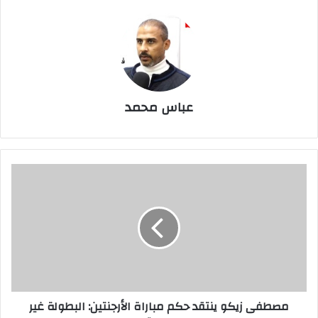
عباس محمد
مصطفى
زيكو
ينتقد
حكم
مباراة
الأرجنتين:
البطولة
غير
عادلة
مصطفى زيكو ينتقد حكم مباراة الأرجنتين: البطولة غير