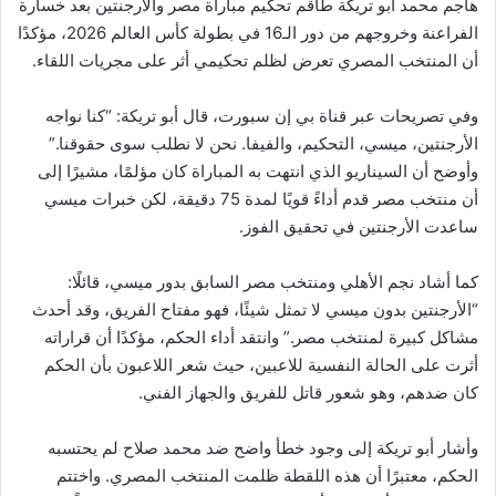
هاجم محمد أبو تريكة طاقم تحكيم مباراة مصر والأرجنتين بعد خسارة
الفراعنة وخروجهم من دور الـ16 في بطولة كأس العالم 2026، مؤكدًا
أن المنتخب المصري تعرض لظلم تحكيمي أثر على مجريات اللقاء.
وفي تصريحات عبر قناة بي إن سبورت، قال أبو تريكة: “كنا نواجه
الأرجنتين، ميسي، التحكيم، والفيفا. نحن لا نطلب سوى حقوقنا.”
وأوضح أن السيناريو الذي انتهت به المباراة كان مؤلمًا، مشيرًا إلى
أن منتخب مصر قدم أداءً قويًا لمدة 75 دقيقة، لكن خبرات ميسي
ساعدت الأرجنتين في تحقيق الفوز.
كما أشاد نجم الأهلي ومنتخب مصر السابق بدور ميسي، قائلًا:
“الأرجنتين بدون ميسي لا تمثل شيئًا، فهو مفتاح الفريق، وقد أحدث
مشاكل كبيرة لمنتخب مصر.” وانتقد أداء الحكم، مؤكدًا أن قراراته
أثرت على الحالة النفسية للاعبين، حيث شعر اللاعبون بأن الحكم
كان ضدهم، وهو شعور قاتل للفريق والجهاز الفني.
وأشار أبو تريكة إلى وجود خطأ واضح ضد محمد صلاح لم يحتسبه
الحكم، معتبرًا أن هذه اللقطة ظلمت المنتخب المصري. واختتم