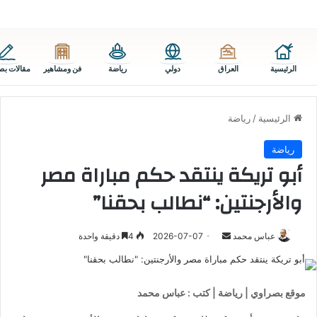
الرئيسية
العراق
دولي
رياضة
فن ومشاهير
مقالات بص
الرئيسية
/
رياضة
رياضة
أبو تريكة ينتقد حكم مباراة مصر
والأرجنتين: “نطالب بحقنا”
أرسل
عباس محمد
2026-07-07
4
دقيقة واحدة
بريدا
إلكترونيا
موقع بصراوي | رياضة | كتب : عباس محمد