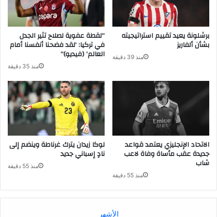
برشلونة يعيد تقييم استراتيجيته
“لقطة عفوية لصلاح تثير الجدل
بشأن ألفاريز
في تركيا: ‘لقد فضحنا أنفسنا أمام
العالم’ (فيديو)”
منذ 39 دقيقة
منذ 35 دقيقة
الاتحاد الإنجليزي يعتمد قواعد
لوكا زيدان يترك غرناطة وينضم إلى
جديدة عقب مأساة وفاة لاعب
نادٍ إسباني جديد
شاب
منذ 55 دقيقة
منذ 55 دقيقة
الأشهر